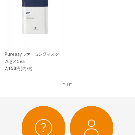
Pureasy ファーミングマスク
Easydew
Pureasy
26g×5ea
7,150円(内税)
全1件
Easyderm
Cellisys
キーワード
しみ・くすみ
エイジングケア・弾力
ニキビ・トラブル