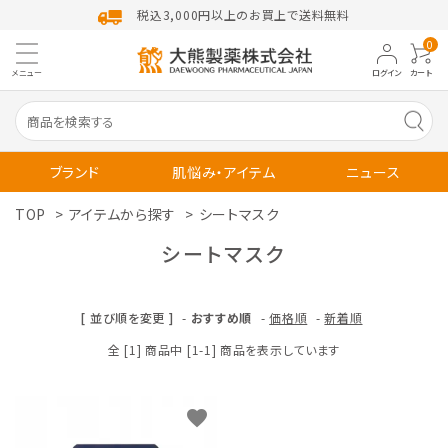
税込3,000円以上のお買上で送料無料
0
メニュー
ログイン
カート
ブランド
肌悩み・アイテム
ニュース
TOP
>
アイテムから探す
>
シートマスク
トライアル
お得セット
シートマスク
独自成分「DW-EGF」
[ 並び順を変更 ]
-
おすすめ順
-
価格順
-
新着順
Account Menu
全 [1] 商品中 [1-1] 商品を表示しています
ようこそ ゲスト 様
ログイン
新規会員登録
favorite