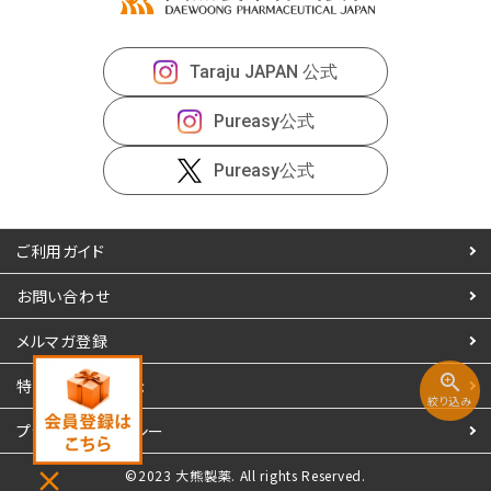
Pureasy公式
Taraju JAPAN 公式
Pureasy公式
Pureasy公式
ご利用ガイド
お問い合わせ
メルマガ登録
zoom_in
特定商取引
法表示
絞り込み
プライバシーポリシー
close
©2023 大熊製薬. All rights Reserved.