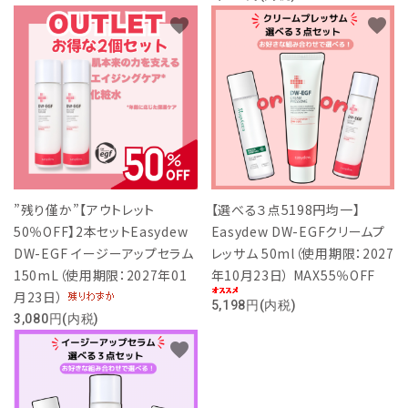
favorite
favorite
Pureasy公式
”残り僅か”【アウトレット
【選べる３点5198円均一】
50％OFF】2本セットEasydew
Easydew DW-EGFクリームプ
DW-EGF イージーアップセラム
レッサム 50ml（使用期限：2027
150mL（使用期限：2027年01
年10月23日） MAX55％OFF
月23日）
5,198円(内税)
3,080円(内税)
favorite