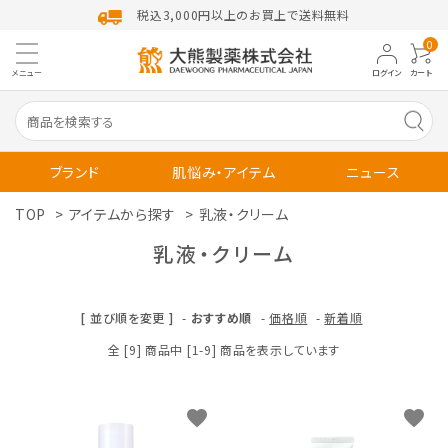
税込3,000円以上のお買上で送料無料
0
メニュー
ログイン
カート
ブランド
肌悩み・アイテム
ニュース
TOP
>
アイテムから探す
>
乳液・クリーム
トライアル
お得セット
乳液・クリーム
独自成分「DW-EGF」
[ 並び順を変更 ]
-
おすすめ順
-
価格順
-
新着順
Account Menu
全 [9] 商品中 [1-9] 商品を表示しています
ようこそ ゲスト 様
ログイン
新規会員登録
favorite
favorite