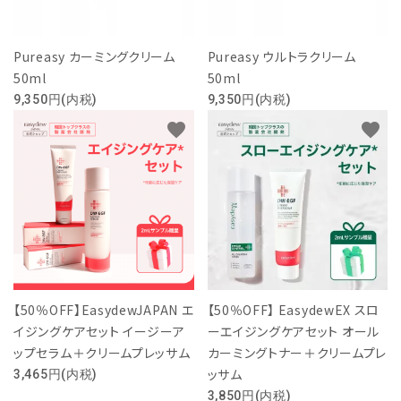
乾燥・肌荒れ
毛穴・角質
Pureasy カーミングクリーム
Pureasy ウルトラクリーム
シリーズから探す
50ml
50ml
9,350円(内税)
9,350円(内税)
カテゴリーから探す
favorite
favorite
私たちについて
ご利用ガイド
お客様レビュー
お問い合わせ
【50％OFF】EasydewJAPAN エ
【50％OFF】 EasydewEX スロ
イジングケアセット イージーア
ーエイジングケアセット オール
プライバシーポリシー
ップセラム＋クリームプレッサム
カーミングトナー＋クリームプレ
ッサム
3,465円(内税)
特定商取引法について
3,850円(内税)