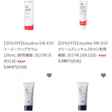
【20％OFF】Easydew DW-EGF
【20％OFF】Easydew DW-EGF
Easydew
Pureasy
イージーアップセラム
クリームプレッサム 50ml（使用
150mL（使用期限：2027年10
期限：2027年10月23日）
月01日）
3,080円(内税)
2,464円(内税)
favorite
favorite
Easyderm
Cellisys
しみ・くすみ
エイジングケア・弾力
ニキビ・トラブル