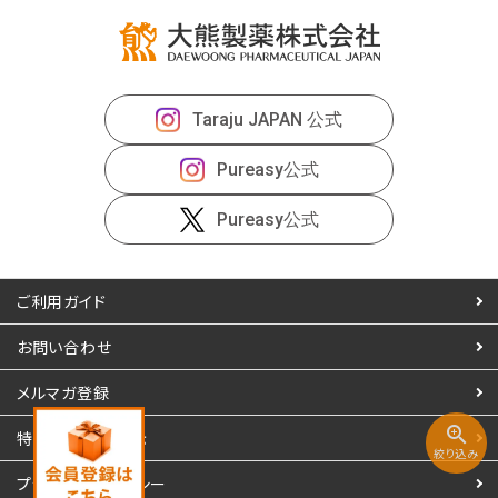
Taraju JAPAN 公式
Pureasy公式
Pureasy公式
ご利用ガイド
お問い合わせ
メルマガ登録
zoom_in
特定商取引
法表示
絞り込み
プライバシーポリシー